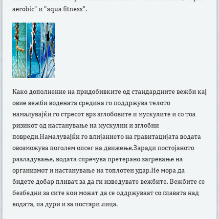
aerobic" и "aqua fitness".
Како дополнение на придобивките од стандардните вежби кај
овие вежби вoдената средина го поддржува телото
намалувајќи го стресот врз зглобовите и мускулите и со тоа
ризикот од настанување на мускулни и зглобни
повреди.Намалувајќи го влијанието на гравитацијата водата
овозможува поголем опсег на движење.Заради постојаното
разладување, водaта спречува претерано загревање на
организмот и настанување на топлотен удар.Не мора да
бидете добар пливач за да ги изведувате вежбите. Вежбите се
безбедни за сите кои можат да се оддржуваат со главата над
водата, па дури и за постари лица.