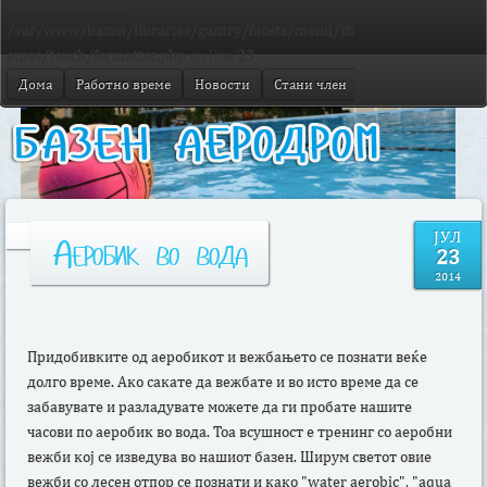
$menu_params) in
/var/www/bazen/libraries/gantry/facets/menu/th
emes/touch/formatter.php
on line
23
Дома
Работно време
Новости
Стани член
Велнес
Контак
ЈУЛ
Аеробик
во вода
23
2014
Придобивките од аеробикот и вежбањето се познати веќе
долго време. Ако сакате да вежбате и во исто време да се
забавувате и разладувате можете да ги пробате нашите
часови по аеробик во вода. Тоа всушност е тренинг со аеробни
вежби кој се изведува во нашиот базен. Ширум светот овие
вежби со лесен отпор се познати и како "water aerobic", "аqua