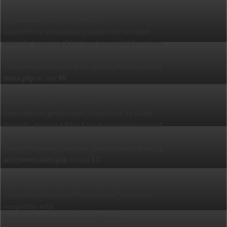
Deprecated
: Non-static method
GantryMenu::getInstance() should not be called
statically, assuming $this from incompatible context
in
/var/www/bazen/libraries/gantry/features/touch
menu.php
on line
88
Deprecated
: Non-static method
GantryMenu::_getInstance() should not be called
statically, assuming $this from incompatible context
in
/var/www/bazen/libraries/gantry/facets/menu/g
antrymenu.class.php
on line
53
Strict Standards
: Declaration of
GantryMenuFormatterTouch::format() should be
compatible with
GantryMenuFormatter::format(&$node,